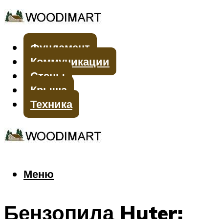
Фундамент
Коммуникации
Стены
Крыша
Техника
Меню
Меню
Бензопила Huter: