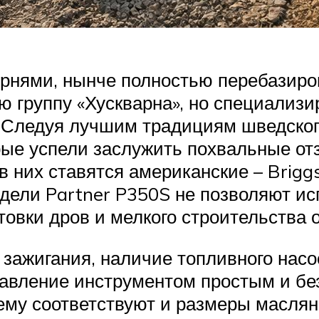
орнями, нынче полностью перебазиро
ю группу «Хускварна», но специализи
 Следуя лучшим традициям шведского
рые успели заслужить похвальные от
 них ставятся американские – Briggs
модели Partner P350S не позволяют ис
товки дров и мелкого строительства
зажигания, наличие топливного насо
равление инструментом простым и б
ему соответствуют и размеры масляно