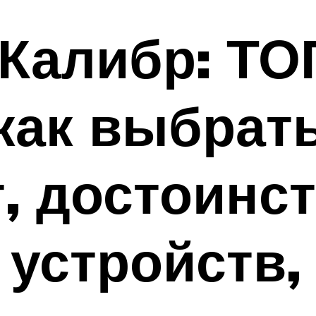
Калибр: ТО
как выбрат
, достоинст
 устройств,