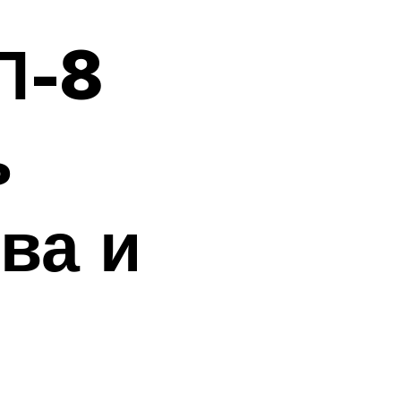
П-8
ь
ва и