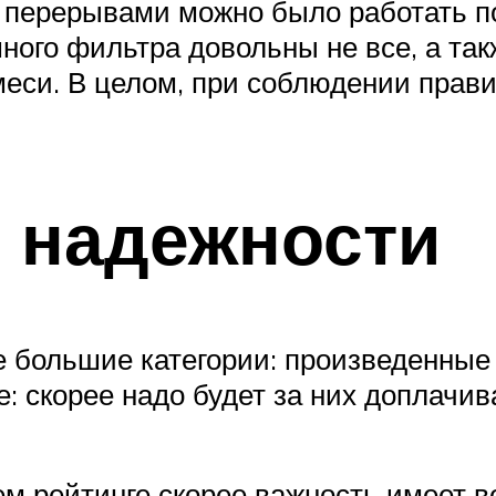
 перерывами можно было работать по
ого фильтра довольны не все, а такж
еси. В целом, при соблюдении прави
и надежности
ве большие категории: произведенны
е: скорее надо будет за них доплачив
м рейтинге скорее важность имеет во