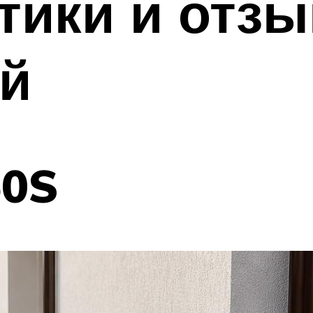
тики и отз
ей
50S