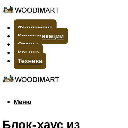
Фундамент
Коммуникации
Стены
Крыша
Техника
Меню
Меню
Блок-хаус из