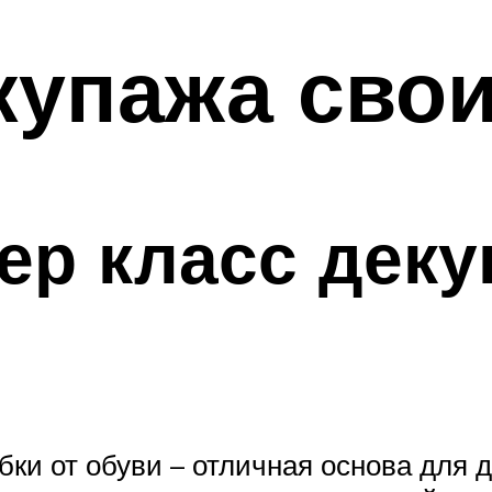
купажа сво
ер класс деку
бки от обуви – отличная основа для 