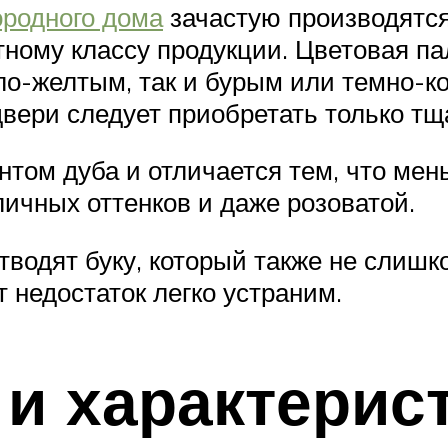
ородного дома
зачастую производятся 
тному классу продукции. Цветовая п
ло-желтым, так и бурым или темно-к
 двери следует приобретать только 
том дуба и отличается тем, что мен
личных оттенков и даже розоватой.
водят буку, который также не слишко
 недостаток легко устраним.
и характерис