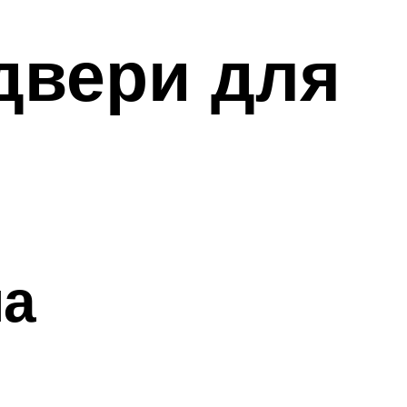
двери для
ма