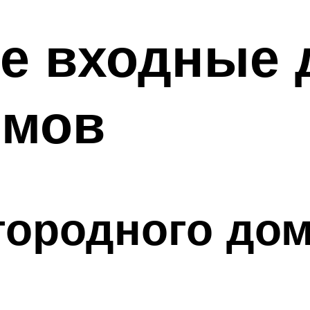
е входные 
омов
городного до