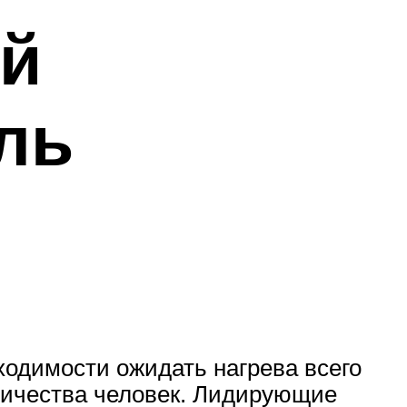
ый
ль
ходимости ожидать нагрева всего
личества человек. Лидирующие