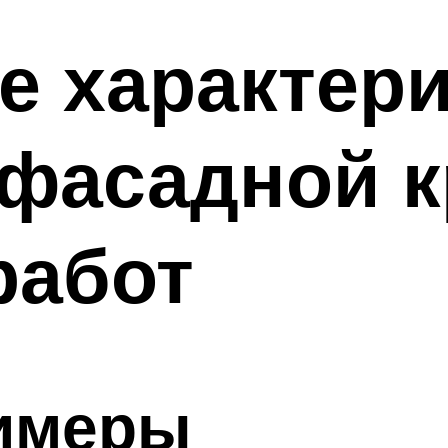
е характер
фасадной к
работ
имеры