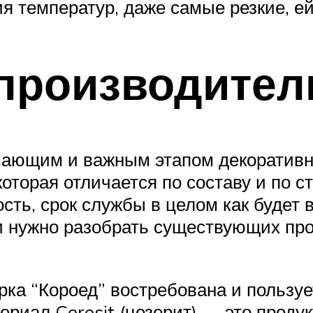
ия температур, даже самые резкие, е
производител
ающим и важным этапом декоративно
которая отличается по составу и по 
ость, срок службы в целом как будет
 нужно разобрать существующих про
рка “Короед” востребована и пользуе
териал Ceresit (цезерит) — это проду