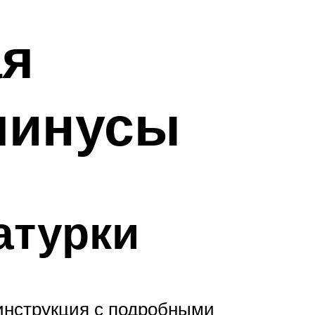
ая
минусы
атурки
 инструкция с подробными