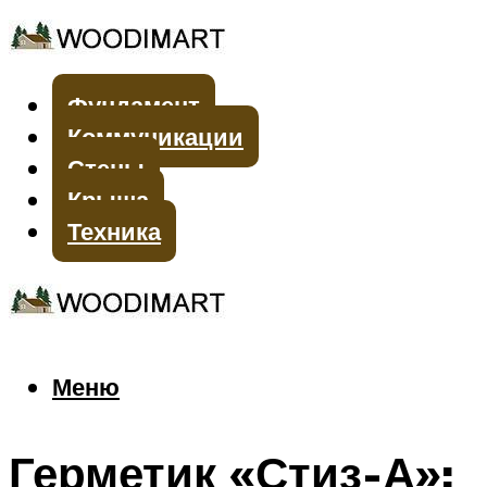
Фундамент
Коммуникации
Стены
Крыша
Техника
Меню
Меню
Герметик «Стиз-А»: