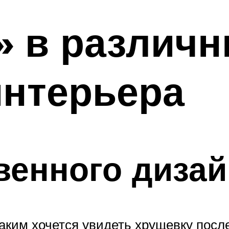
 в различн
интерьера
венного дизай
каким хочется увидеть хрущевку посл