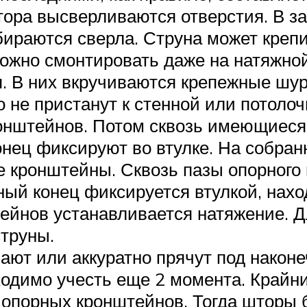
ора высверливаются отверстия. В за
бираются сверла. Струна может крепи
ожно смонтировать даже на натяжной
. В них вкручиваются крепежные шуру
 не пристанут к стенной или потолоч
онштейнов. Потом сквозь имеющиеся 
онец фиксируют во втулке. На собра
 кронштейны. Сквозь пазы опорного
дный конец фиксируется втулкой, нах
йнов устанавливается натяжение. Д
труны.
ют или аккуратно прячут под наконеч
одимо учесть еще 2 момента. Крайни
 опорных кронштейнов. Тогда шторы 