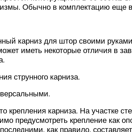
низмы. Обычно в комплектацию еще 
нный карниз для штор своими руками
может иметь некоторые отличия в за
а.
ия струнного карниза.
иверсальными.
то крепления карниза. На участке ст
мо предусмотреть крепление как оп
последними, как правило, составляет