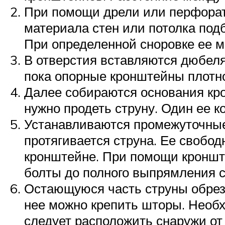
При помощи дрели или перфорат
материала стен или потолка под
При определенной сноровке ее м
В отверстия вставляются дюбеля
пока опорные кронштейны плотно
Далее собираются основания кр
нужно продеть струну. Один ее к
Устанавливаются промежуточные
протягивается струна. Ее свобо
кронштейне. При помощи кронште
болты до полного выпрямления с
Остающуюся часть струны обреза
нее можно крепить шторы. Необх
следует расположить снаружи от