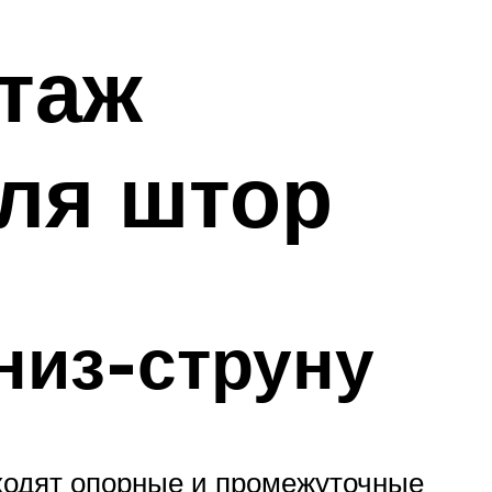
таж
для штор
низ-струну
входят опорные и промежуточные