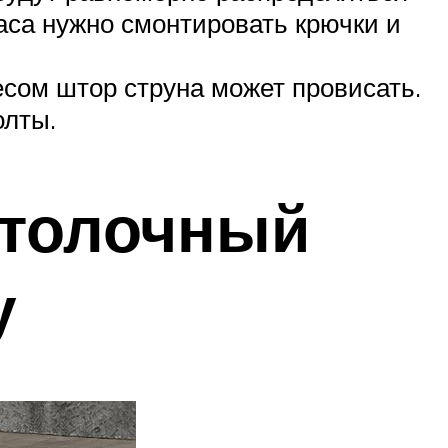
аса нужно смонтировать крючки и
сом штор струна может провисать.
олты.
отолочный
у