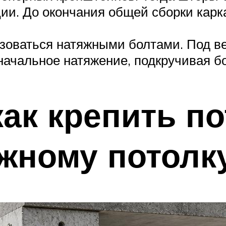
ции. До окончания общей сборки карк
зоваться натяжными болтами. Под ве
начальное натяжение, подкручивая б
как крепить п
яжному потолк