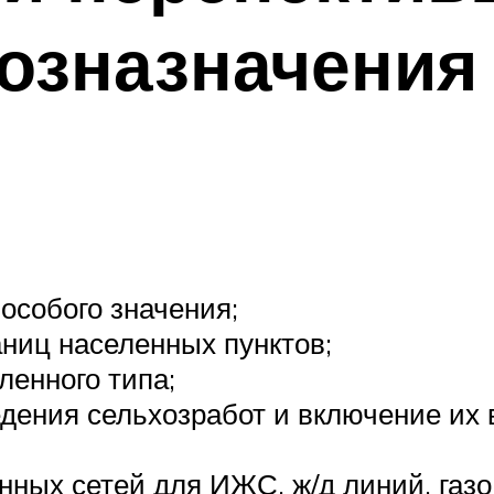
озназначения
особого значения;
ниц населенных пунктов;
енного типа;
едения сельхозработ и включение их 
нных сетей для ИЖС, ж/д линий, газо