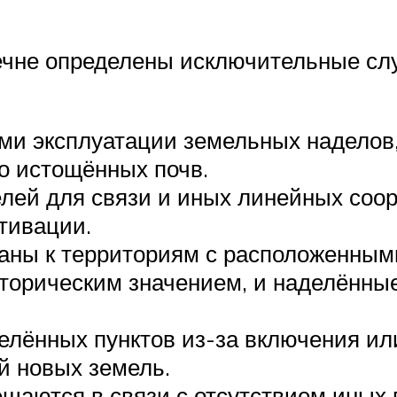
ечне определены исключительные слу
и эксплуатации земельных наделов
о истощённых почв.
елей для связи и иных линейных соо
тивации.
аны к территориям с расположенными
торическим значением, и наделённ
лённых пунктов из-за включения или
й новых земель.
ются в связи с отсутствием иных ва