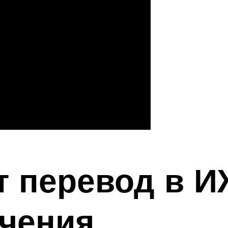
т перевод в 
ачения