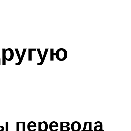
другую
ы перевода