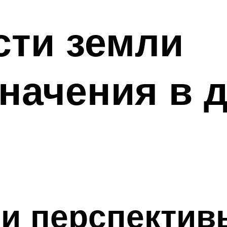
сти земли
начения в 
и перспектив