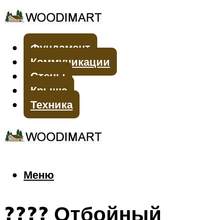
Фундамент
Коммуникации
Стены
Крыша
Техника
Меню
Меню
???? Отбойный