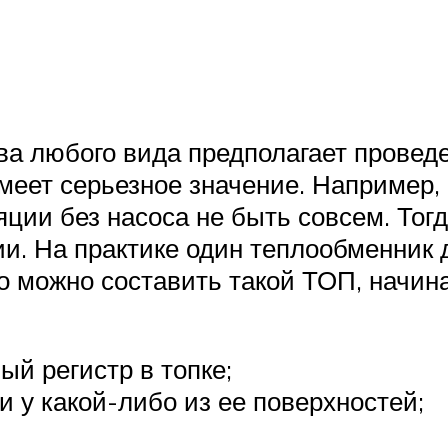
ва любого вида предполагает провед
меет серьезное значение. Например
яции без насоса не быть совсем. Тог
ции. На практике один теплообменник
о можно составить такой ТОП, начин
й регистр в топке;
и у какой-либо из ее поверхностей;