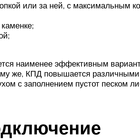
опкой или за ней, с максимальным ко
 каменке;
ой;
ется наименее эффективным варианто
тому же, КПД повышается различными
ом с заполнением пустот песком либ
одключение