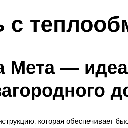
ь с теплооб
а Мета — иде
загородного д
нструкцию, которая обеспечивает бы