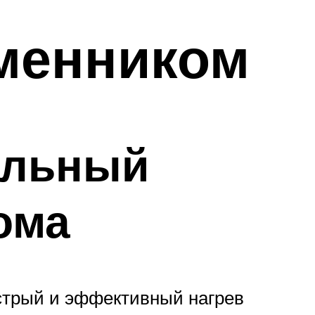
менником
альный
ома
стрый и эффективный нагрев