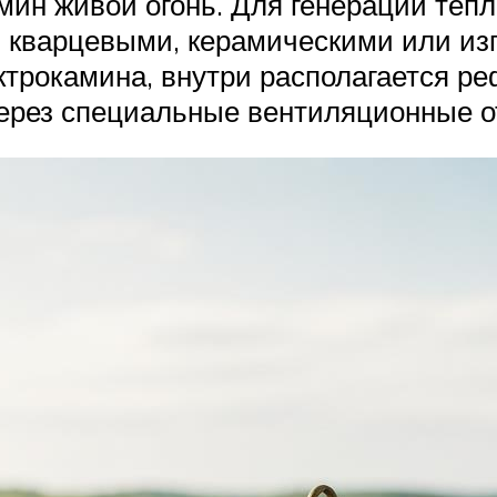
амин живой огонь. Для генерации теп
ь кварцевыми, керамическими или из
ктрокамина, внутри располагается ре
через специальные вентиляционные о