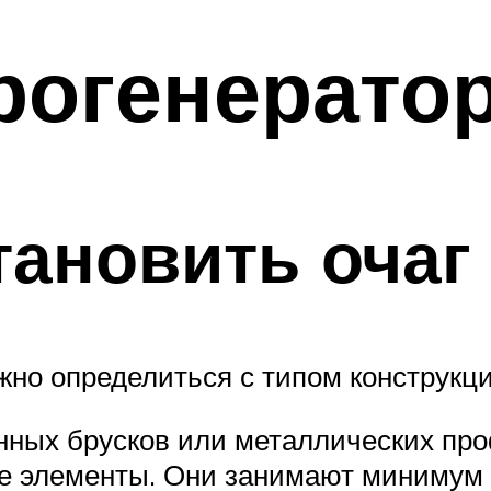
рогенерато
тановить очаг
жно определиться с типом конструкц
нных брусков или металлических про
ие элементы. Они занимают минимум 