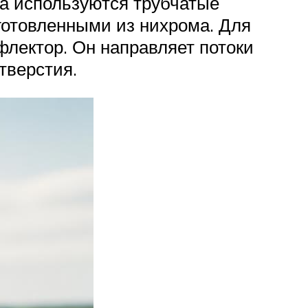
ла используются трубчатые
готовленными из нихрома. Для
флектор. Он направляет потоки
тверстия.