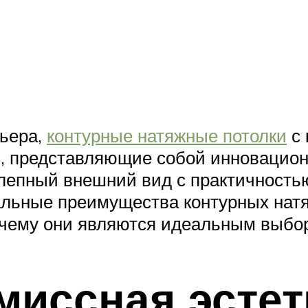
рьера,
контурные натяжные потолки
с 
и, представляющие собой инновацион
олепный внешний вид с практичность
льные преимущества контурных натя
очему они являются идеальным выбо
миссная эстет