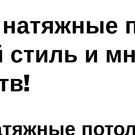
натяжные п
 стиль и м
тв!
тяжные потол