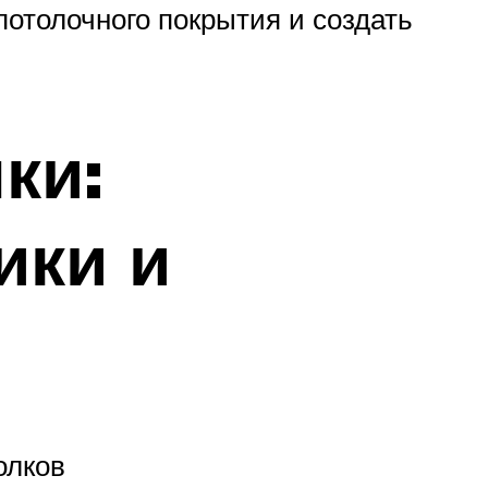
потолочного покрытия и создать
ки:
ики и
олков