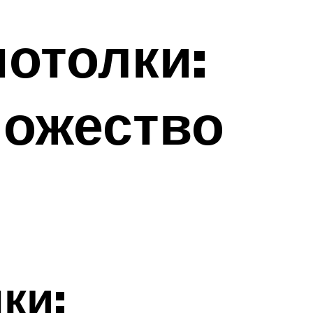
отолки:
ножество
ки: