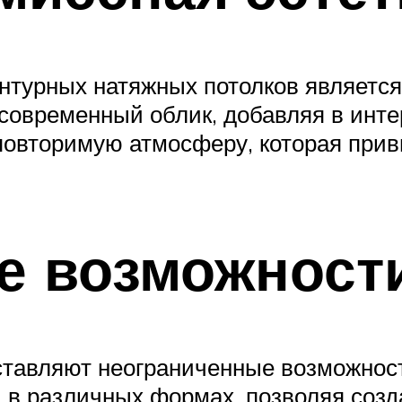
нтурных натяжных потолков является
временный облик, добавляя в интер
повторимую атмосферу, которая прив
е возможност
ставляют неограниченные возможност
 в различных формах, позволяя созд