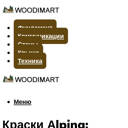
Фундамент
Коммуникации
Стены
Крыша
Техника
Меню
Меню
Краски Аlpina: