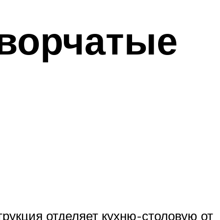
ворчатые
трукция отделяет кухню-столовую от