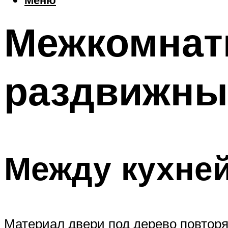
Межкомнат
раздвижны
Между кухней
Материал двери под дерево повторя