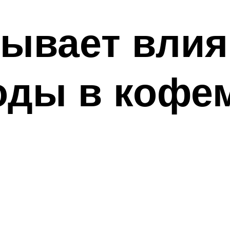
зывает вли
воды в кофе