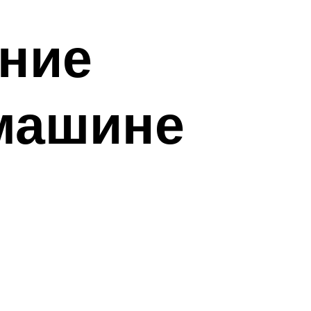
яние
машине