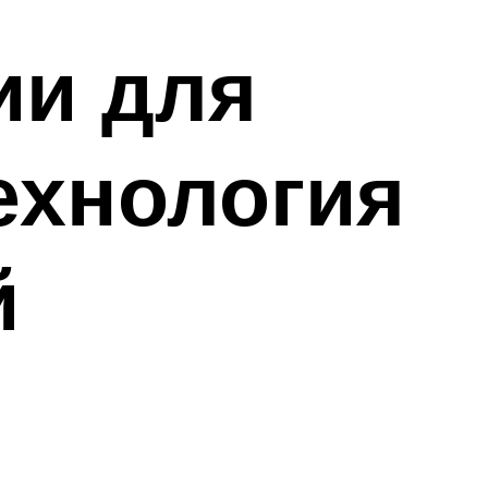
ии для
ехнология
й