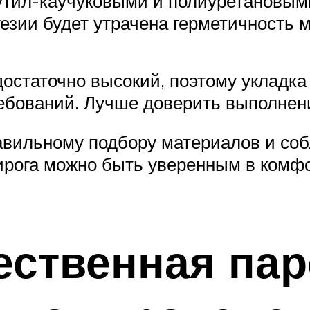
бутил-каучуковыми и полиуретановым
гезии будет утрачена герметичность 
достаточно высокий, поэтому укладк
ебований. Лучше доверить выполнен
вильному подбору материалов и собл
пирога можно быть уверенным в комф
ественная па