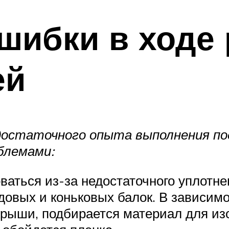
ибки в ходе 
ей
достаточного опыта выполнения по
блемами:
аться из-за недостаточного уплотне
ндовых и коньковых балок. В зависим
 крыши, подбирается материал для и