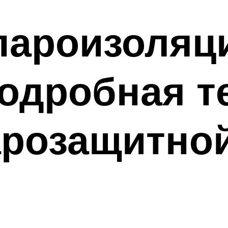
пароизоляц
одробная т
арозащитно