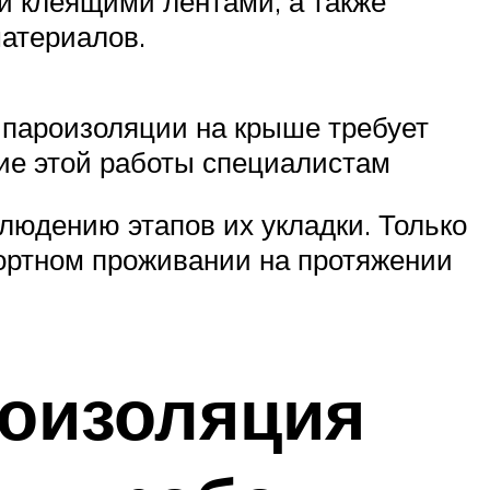
и клеящими лентами, а также
материалов.
а пароизоляции на крыше требует
ие этой работы специалистам
юдению этапов их укладки. Только
ортном проживании на протяжении
роизоляция