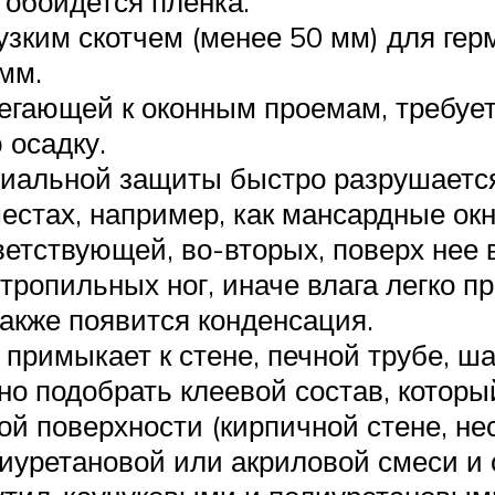
 обойдется пленка.
узким скотчем (менее 50 мм) для ге
мм.
гающей к оконным проемам, требует
 осадку.
циальной защиты быстро разрушается
местах, например, как мансардные ок
етствующей, во-вторых, поверх нее 
тропильных ног, иначе влага легко п
также появится конденсация.
примыкает к стене, печной трубе, ша
но подобрать клеевой состав, котор
ой поверхности (кирпичной стене, н
иуретановой или акриловой смеси и с