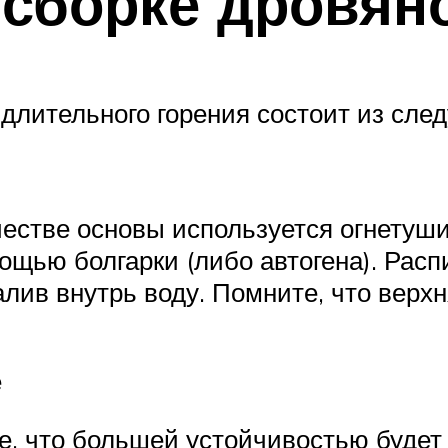
 сборке дровян
длительного горения состоит из сле
естве основы используется огнетушит
ощью болгарки (либо автогена). Расп
лив внутрь воду. Помните, что верх
е
е, что большей устойчивостью будет 