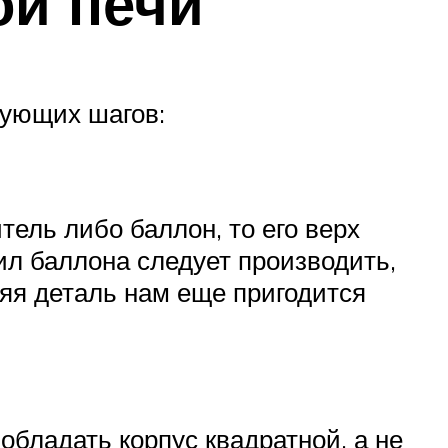
ой печи
дующих шагов:
ель либо баллон, то его верх
ил баллона следует производить,
няя деталь нам еще пригодится
обладать корпус квадратной, а не