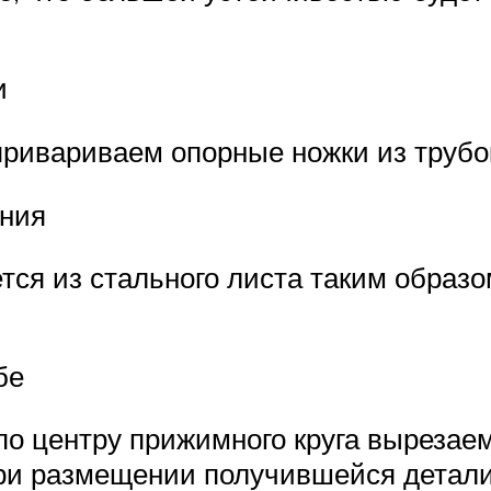
и
привариваем опорные ножки из трубо
ения
тся из стального листа таким образо
бе
 по центру прижимного круга вырезае
 при размещении получившейся детали