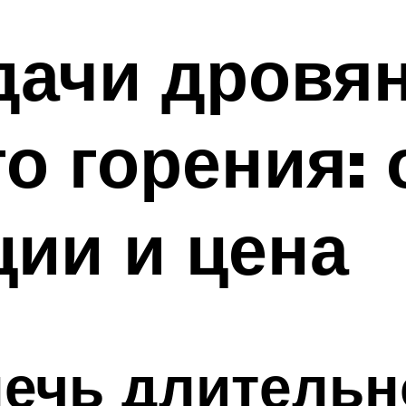
дачи дровя
о горения: 
ии и цена
печь длительн