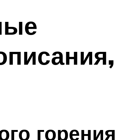
ные
описания,
ого горения