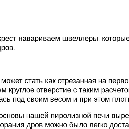
акрест навариваем швеллеры, которые
ров.
ожет стать как отрезанная на первом
ем круглое отверстие с таким расчето
ь под своим весом и при этом плотн
основы нашей пиролизной печи выре
горания дров можно было легко доста