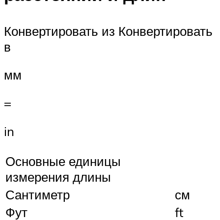
Конвертировать из Конвертировать
в
мм
=
in
Основные единицы
измерения длины
Сантиметр
см
Фут
ft