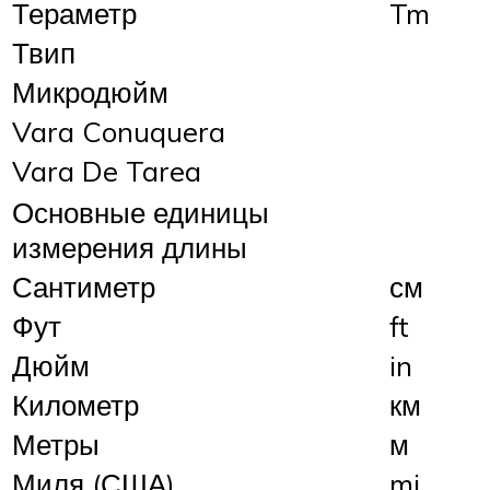
Тераметр
Tm
Твип
Микродюйм
Vara Conuquera
Vara De Tarea
Основные единицы
измерения длины
Сантиметр
см
Фут
ft
Дюйм
in
Километр
км
Метры
м
Миля (США)
mi