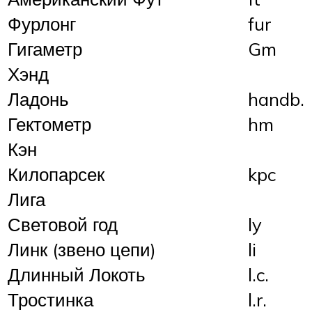
Фурлонг
fur
Гигаметр
Gm
Хэнд
Ладонь
handb.
Гектометр
hm
Кэн
Килопарсек
kpc
Лига
Световой год
ly
Линк (звено цепи)
li
Длинный Локоть
l.c.
Тростинка
l.r.