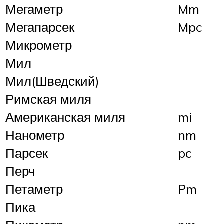
Мегаметр
Mm
Мегапарсек
Mpc
Микрометр
Мил
Мил(Шведский)
Римская миля
Американская миля
mi
Нанометр
nm
Парсек
pc
Перч
Петаметр
Pm
Пика