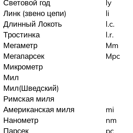
Световой год
ly
Линк (звено цепи)
li
Длинный Локоть
l.c.
Тростинка
l.r.
Мегаметр
Mm
Мегапарсек
Mpc
Микрометр
Мил
Мил(Шведский)
Римская миля
Американская миля
mi
Нанометр
nm
Парсек
pc