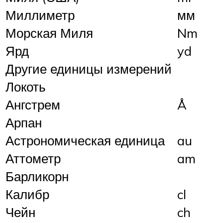
Миллиметр
мм
Морская Миля
Nm
Ярд
yd
Другие единицы измерений
Локоть
Ангстрем
Å
Арпан
Астрономическая единица
au
Аттометр
am
Барликорн
Калибр
cl
Чейн
ch