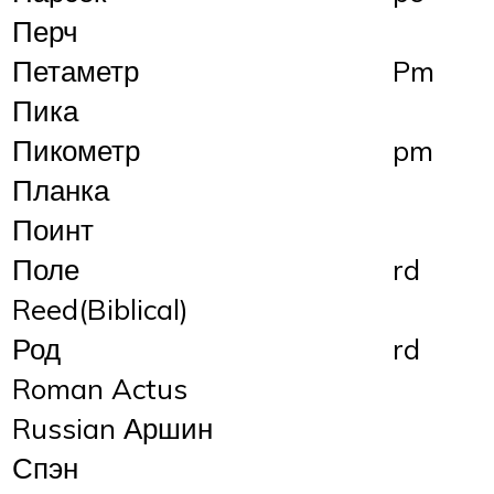
Перч
Петаметр
Pm
Пика
Пикометр
pm
Планка
Поинт
Поле
rd
Reed(Biblical)
Род
rd
Roman Actus
Russian Аршин
Спэн