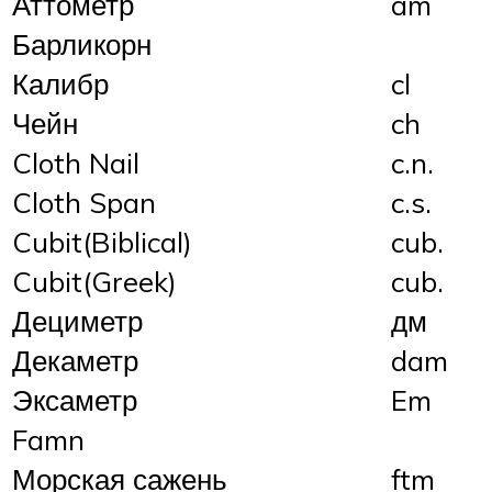
Аттометр
am
Барликорн
Калибр
cl
Чейн
ch
Cloth Nail
c.n.
Cloth Span
c.s.
Cubit(Biblical)
cub.
Cubit(Greek)
cub.
Дециметр
дм
Декаметр
dam
Эксаметр
Em
Famn
Морская сажень
ftm