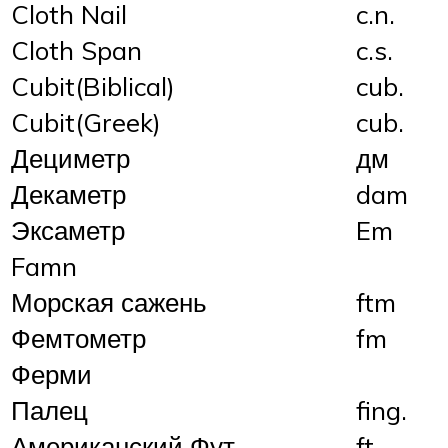
Cloth Nail
c.n.
Cloth Span
c.s.
Cubit(Biblical)
cub.
Cubit(Greek)
cub.
Дециметр
дм
Декаметр
dam
Эксаметр
Em
Famn
Морская сажень
ftm
Фемтометр
fm
Ферми
Палец
fing.
Американский Фут
ft