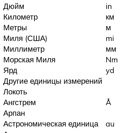
Дюйм
in
Километр
км
Метры
м
Миля (США)
mi
Миллиметр
мм
Морская Миля
Nm
Ярд
yd
Другие единицы измерений
Локоть
Ангстрем
Å
Арпан
Астрономическая единица
au