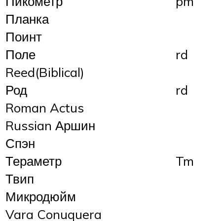
Пикометр
pm
Планка
Поинт
Поле
rd
Reed(Biblical)
Род
rd
Roman Actus
Russian Аршин
Спэн
Тераметр
Tm
Твип
Микродюйм
Vara Conuquera