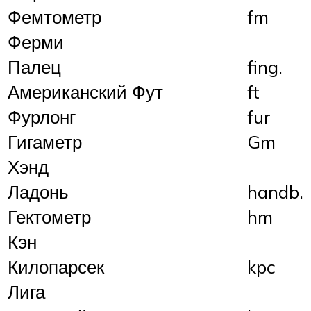
Фемтометр
fm
Ферми
Палец
fing.
Американский Фут
ft
Фурлонг
fur
Гигаметр
Gm
Хэнд
Ладонь
handb.
Гектометр
hm
Кэн
Килопарсек
kpc
Лига