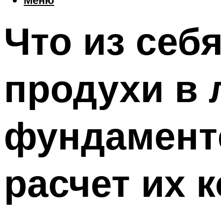
Что из себ
продухи в 
фундаменте
расчет их 