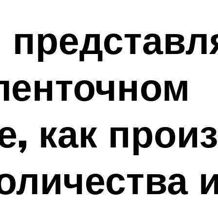
я представ
ленточном
, как прои
количества 