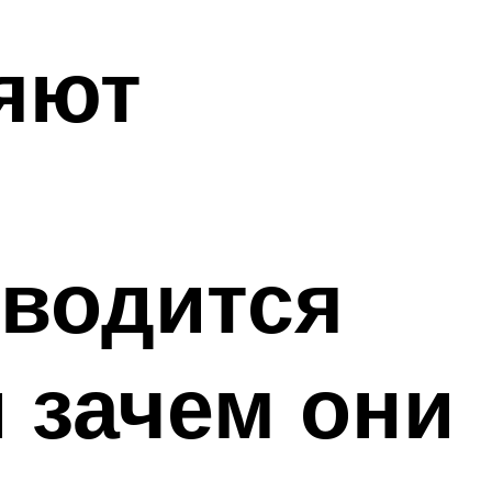
ляют
зводится
и зачем они