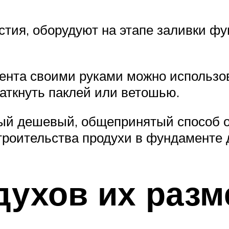
рстия, оборудуют на этапе заливки 
ента своими руками можно использов
заткнуть паклей или ветошью.
й дешевый, общепринятый способ о
строительства продухи в фундаменте
духов их разм