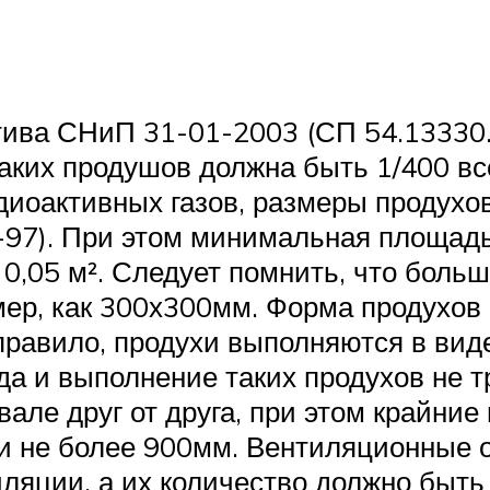
атива СНиП 31-01-2003 (СП 54.13330
ких продушов должна быть 1/400 вс
диоактивных газов, размеры продухов
2-97). При этом минимальная площад
ах 0,05 м². Следует помнить, что бол
мер, как 300х300мм. Форма продухов
ак правило, продухи выполняются в ви
 да и выполнение таких продухов не 
але друг от друга, при этом крайние
и не более 900мм. Вентиляционные о
иляции, а их количество должно быть