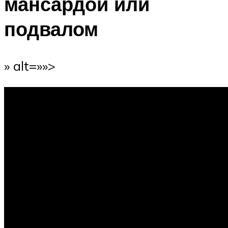
мансардой или
подвалом
» alt=»»>