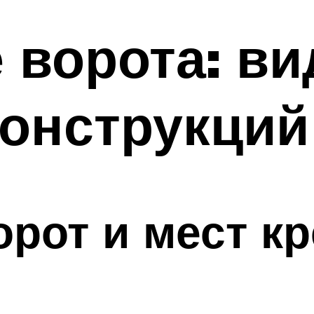
ворота: ви
конструкций
орот и мест к