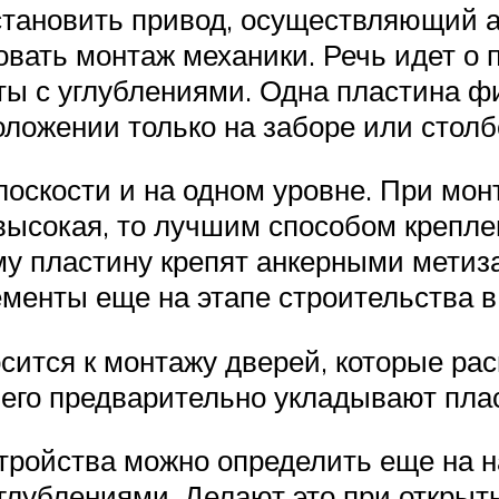
становить привод, осуществляющий а
овать монтаж механики. Речь идет о 
ты с углублениями. Одна пластина ф
положении только на заборе или столб
лоскости и на одном уровне. При мо
 высокая, то лучшим способом крепле
нему пластину крепят анкерными мет
енты еще на этапе строительства в 
сится к монтажу дверей, которые ра
его предварительно укладывают пла
ройства можно определить еще на н
лублениями. Делают это при открыты