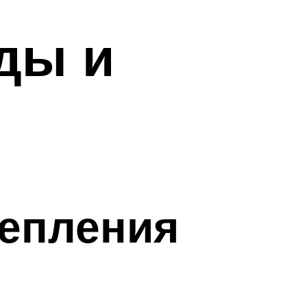
ды и
репления