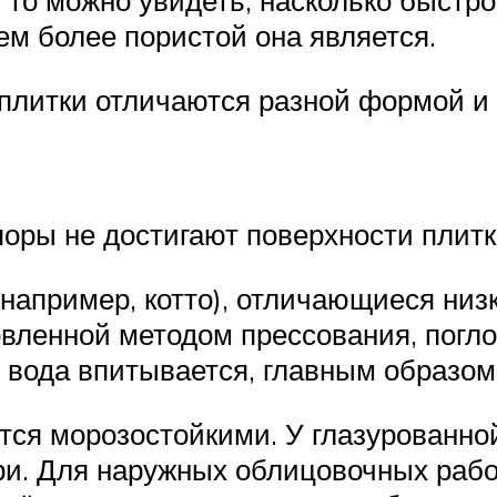
 то можно увидеть, насколько быстро
ем более пористой она является.
 плитки отличаются разной формой и
поры не достигают поверхности плитк
например, котто), отличающиеся ни
овленной методом прессования, погл
 вода впитывается, главным образом
тся морозостойкими. У глазурованно
ури. Для наружных облицовочных раб