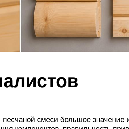
иалистов
-песчаной смеси большое значение 
ия компонентов, правильность приго