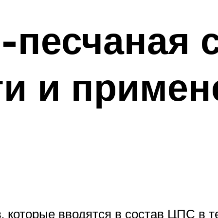
-песчаная с
и и примен
 которые вводятся в состав ЦПС в т