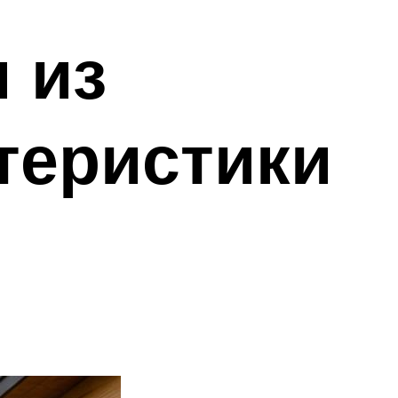
 из
теристики