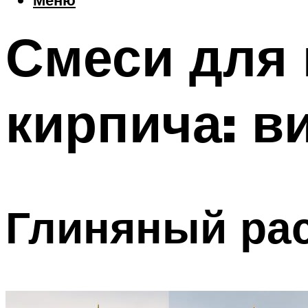
Смеси для 
кирпича: в
Глиняный ра