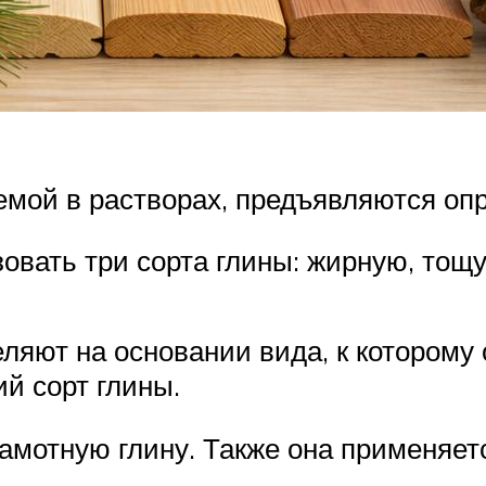
уемой в растворах, предъявляются о
овать три сорта глины: жирную, тощ
ляют на основании вида, к которому
й сорт глины.
мотную глину. Также она применяетс