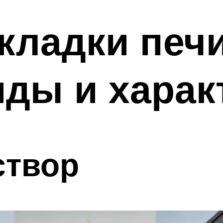
кладки печи
иды и харак
створ