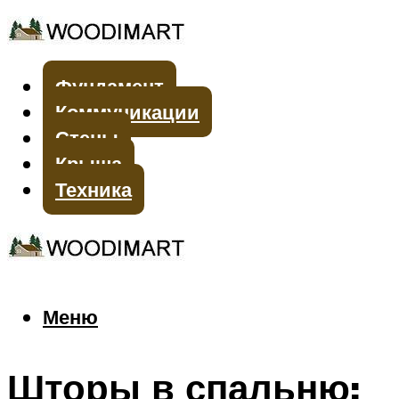
Фундамент
Коммуникации
Стены
Крыша
Техника
Меню
Меню
Шторы в спальню: