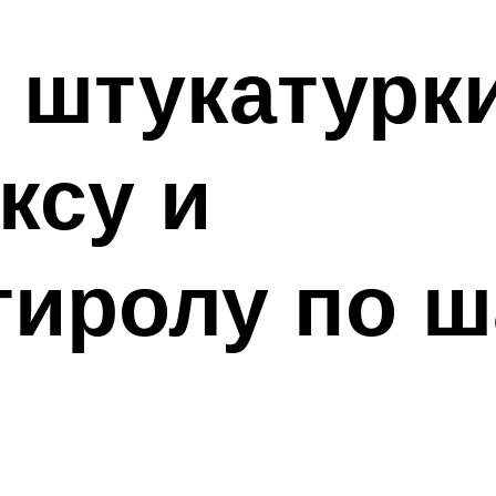
 штукатурк
ксу и
иролу по ш