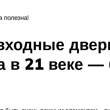
 полезна!
входные двер
а в 21 веке —