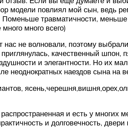
й отзыв. Если вы еще думаете и выб
ор модели повлиял мой сын, ведь ре
) Поменьше травматичности, меньше с
много много всего)
т нас не волновали, поэтому выбрал
 приглянулась, качественный шпон, п
здушности и элегантности. Но их ма
ле неоднократных наездов сына на в
иантов, ясень,черешня,вишня,орех,о
 распространенная и есть у многих 
практичность и долговечность, двери