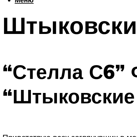
Штыковски
“Стелла С6” 
“Штыковские 