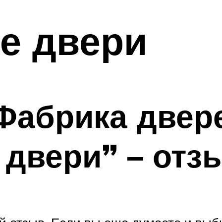
е двери
Фабрика двер
двери” – отз