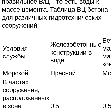
правильное В/Ц – то есть воды к
массе цемента. Таблица ВЦ бетона
для различных гидротехнических
сооружений:
Бе
Железобетонные
Условия
ма
конструкции в
службы
ма
воде
ко
Морской
Пресной
Мо
В частях
сооружения,
расположенных
в зоне
0,5
0,