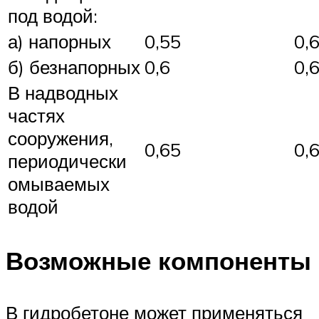
под водой:
а) напорных
0,55
0,
б) безнапорных
0,6
0,
В надводных
частях
сооружения,
0,65
0,
периодически
омываемых
водой
Возможные компоненты
В гидробетоне может применяться