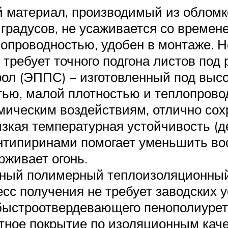
 материал, производимый из обломко
 градусов, не усаживается со времен
лопроводностью, удобен в монтаже. 
 требует точного подгона листов под
ол (ЭППС) – изготовленный под высо
тью, малой плотностью и теплопрово
мическим воздействиям, отлично сох
изкая температурная устойчивость (
антипиринами помогает уменьшить в
ерживает огонь.
чный полимерный теплоизоляционный
сс получения не требует заводских 
строотвердевающего пенополиуретан
тное покрытие по изоляционным кач