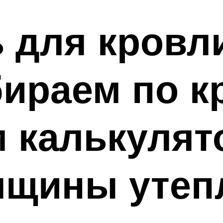
 для кровл
ираем по к
 калькулят
лщины утеп