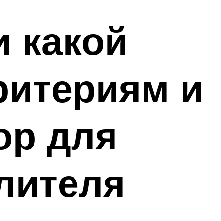
и какой
ритериям и
ор для
лителя