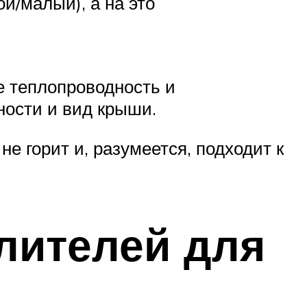
й/малый), а на это
е теплопроводность и
ности и вид крыши.
не горит и, разумеется, подходит к
лителей для