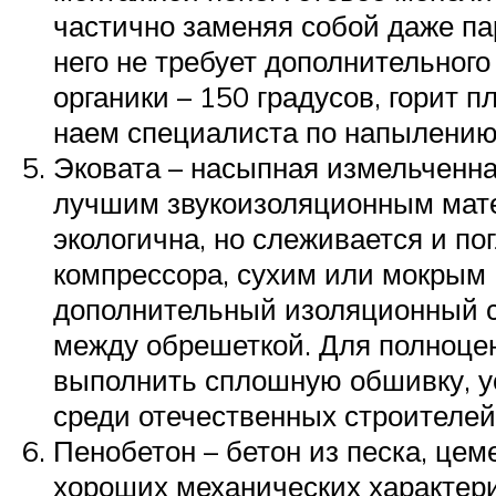
частично заменяя собой даже па
него не требует дополнительног
органики – 150 градусов, горит 
наем специалиста по напылению
Эковата – насыпная измельченна
лучшим звукоизоляционным мате
экологична, но слеживается и п
компрессора, сухим или мокрым 
дополнительный изоляционный сл
между обрешеткой. Для полноце
выполнить сплошную обшивку, ус
среди отечественных строителей
Пенобетон – бетон из песка, цем
хороших механических характери