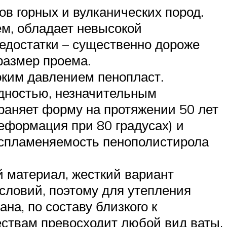
в горных и вулканических пород.
ем, обладает невысокой
Недостатки – существенно дороже
 размер проема.
ким давлением пенопласт.
дностью, незначительным
раняет форму на протяжении 50 лет
деформация при 80 градусах) и
оспламеняемость пенополистирола
 материал, жесткий вариант
условий, поэтому для утепления
а, по составу близкого к
ествам превосходит любой вид ваты,