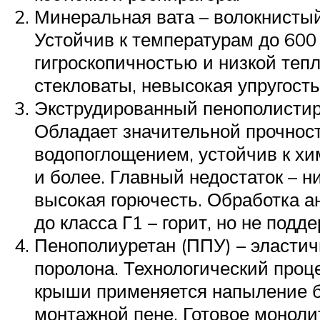
Минеральная вата – волокнистый
Устойчив к температурам до 600
гигроскопичностью и низкой теп
стекловаты, невысокая упругость
Экструдированный пенополистир
Обладает значительной прочнос
водопоглощением, устойчив к хи
и более. Главный недостаток – н
высокая горючесть. Обработка 
до класса Г1 – горит, но не подд
Пенополиуретан (ППУ) – эласти
поролона. Технологический проце
крыши применяется напыление бы
монтажной пене. Готовое моноли