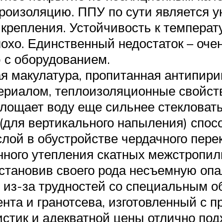
роизоляцию. ППУ по сути является 
о крепления. Устойчивость к темпера
плохо. Единственный недостаток – оче
 с оборудованием.
я макулатура, пропитанная антипири
риалом, теплоизоляционные свойств
оглощает воду еще сильнее стеклова
(для вертикального напыления) спос
ой в обустройстве чердачного пере
нного утепления скатных межстропил
тановив своего рода несъемную опал
 из-за трудностей со специальным о
ента и гранотсева, изготовленный с 
стик и адекватной цены отлично подх