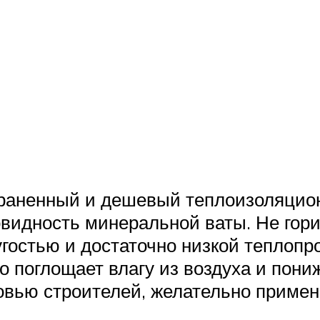
траненный и дешевый теплоизоляцио
овидность минеральной ваты. Не гор
угостью и достаточно низкой теплопр
о поглощает влагу из воздуха и пони
овью строителей, желательно приме