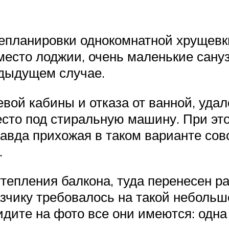
епланировки однокомнатной хрущевки
место лоджии, очень маленькие сануз
редыдущем случае.
евой кабины и отказа от ванной, уд
есто под стиральную машину. При эт
авда прихожая в таком варианте совс
.
тепления балкона, туда перенесен р
казчику требовалось на такой неболь
видите на фото все они имеются: одна