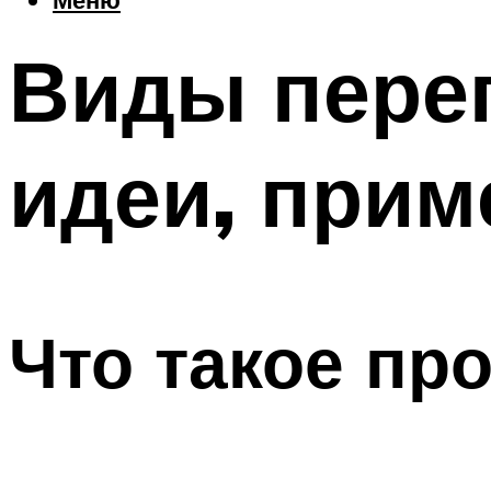
Виды переп
идеи, при
Что такое пр