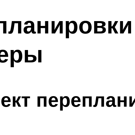
ланировки 
меры
оект переплан