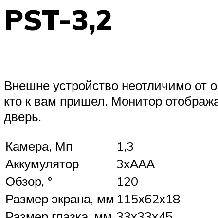
PST-3,2
Внешне устройство неотличимо от об
кто к вам пришел. Монитор отобража
дверь.
Камера, Мп
1,3
Аккумулятор
3хААА
Обзор, °
120
Размер экрана, мм
115х62х18
Размер глазка, мм
33х33х45