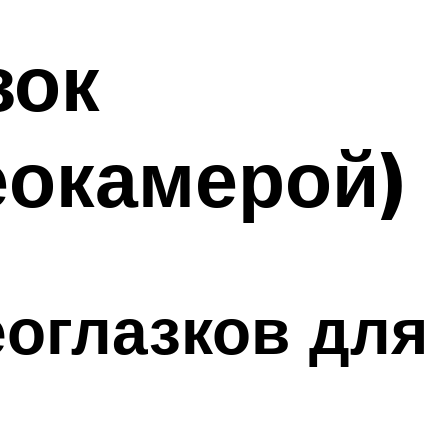
зок
еокамерой)
еоглазков для