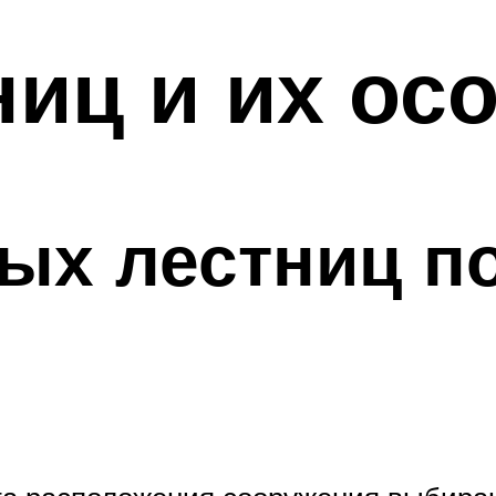
иц и их ос
ых лестниц по