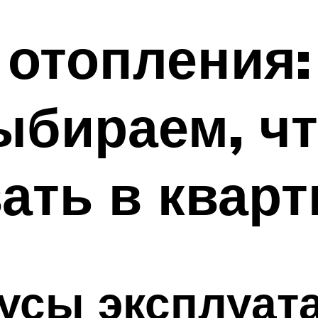
отопления:
ыбираем, ч
ать в кварт
усы эксплуат