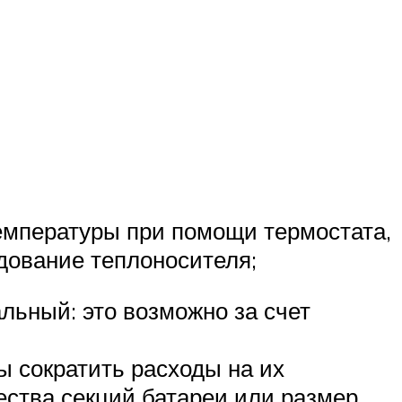
емпературы при помощи термостата,
одование теплоносителя;
льный: это возможно за счет
ы сократить расходы на их
ества секций батареи или размер