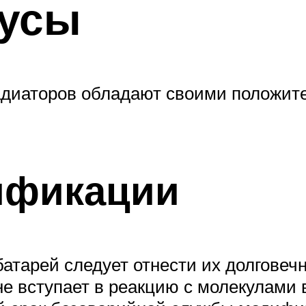
усы
адиаторов обладают своими положит
ификации
тарей следует отнести их долговеч
не вступает в реакцию с молекулами в