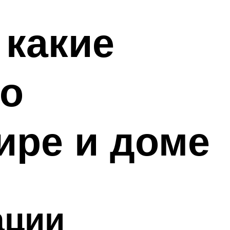
 какие
то
ире и доме
ации