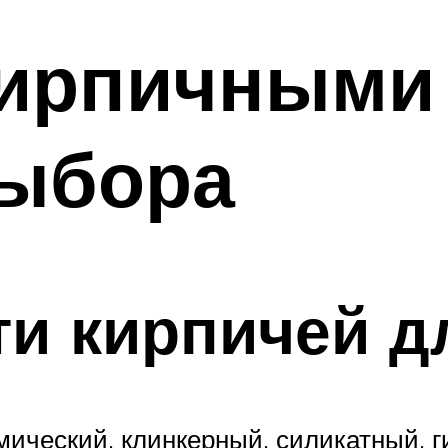
кирпичными 
выбора
и кирпичей д
ический, клинкерный, силикатный, 