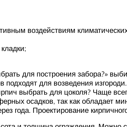
ативным воздействиям климатических
 кладки;
ыбрать для построения забора?» выби
в подходят для возведения изгороди
рпич выбрать для цоколя? Чаще все
ферных осадков, так как обладает м
рез года. Проектирование кирпичног
сота и толщина ограждения. Можно с