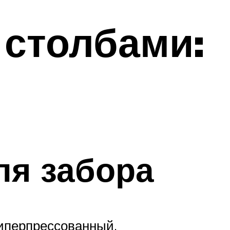
столбами:
ля забора
гиперпрессованный.