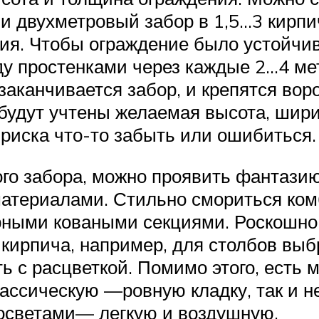
 и двухметровый забор в 1,5…3 кирпи
ция. Чтобы ограждение было устойчи
ду простенками через каждые 2…4 ме
заканчивается забор, и крепятся вор
 будут учтены желаемая высота, шири
 риска что-то забыть или ошибиться.
о забора, можно проявить фантазию 
материалами. Стильно смориться ко
урными коваными секциями. Роскошно
ирпича, например, для столбов выбр
ь с расцветкой. Помимо этого, есть 
классическую —ровную кладку, так 
росветами— легкую и воздушную.