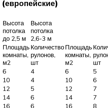
(европейские)
Высота
Высота
потолка
потолка
до 2,5 м
2,6-3 м
Площадь
Количество
Площадь
Коли
комнаты,
рулонов,
комнаты,
руло
м2
шт
м2
шт
6
4
6
5
10
4
10
6
12
5
12
7
14
6
14
7
16
6
16
8