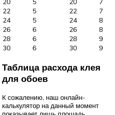
20
5
20
7
22
5
22
7
24
5
24
8
26
6
26
8
28
6
28
9
30
6
30
9
Таблица расхода клея
для обоев
К сожалению, наш онлайн-
калькулятор на данный момент
показывает лишь площадь,