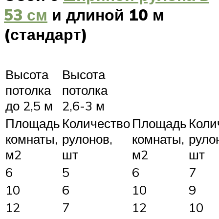
53 см
и длиной 10 м
(стандарт)
Высота
Высота
потолка
потолка
до 2,5 м
2,6-3 м
Площадь
Количество
Площадь
Коли
комнаты,
рулонов,
комнаты,
руло
м2
шт
м2
шт
6
5
6
7
10
6
10
9
12
7
12
10