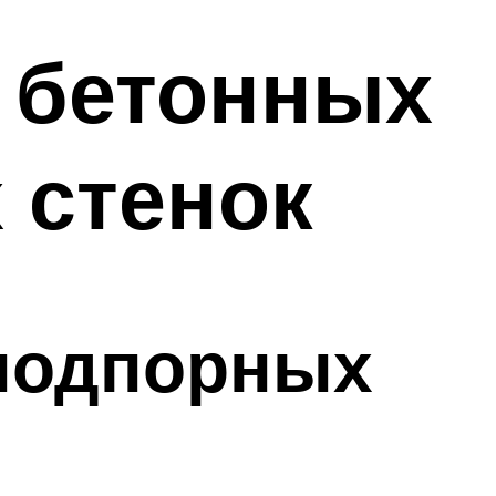
о бетонных
 стенок
 подпорных