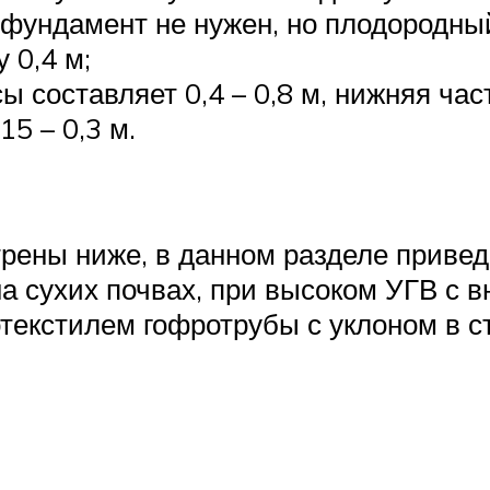
м фундамент не нужен, но плодородн
 0,4 м;
ы составляет 0,4 – 0,8 м, нижняя ча
5 – 0,3 м.
трены ниже, в данном разделе приве
на сухих почвах, при высоком УГВ с 
екстилем гофротрубы с уклоном в ст