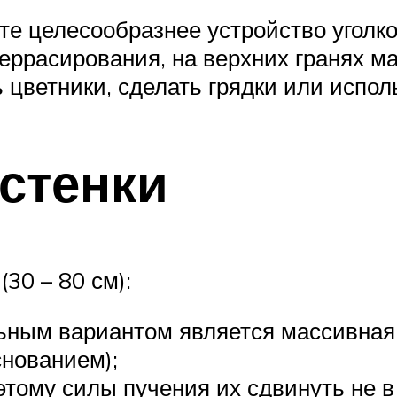
е целесообразнее устройство уголко
террасирования, на верхних гранях 
 цветники, сделать грядки или испо
стенки
30 – 80 см):
ьным вариантом является массивная 
нованием);
этому силы пучения их сдвинуть не в