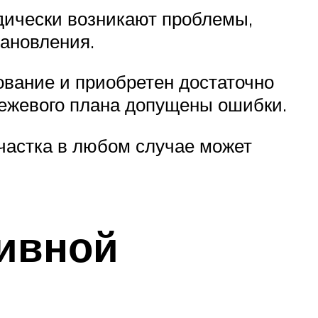
дически возникают проблемы,
тановления.
ование и приобретен достаточно
межевого плана допущены ошибки.
частка в любом случае может
тивной