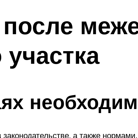
 после меж
 участка
аях необходим
в законодательстве, а также нормам