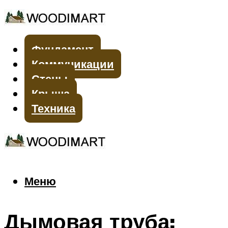
Фундамент
Коммуникации
Стены
Крыша
Техника
Меню
Меню
Дымовая труба: