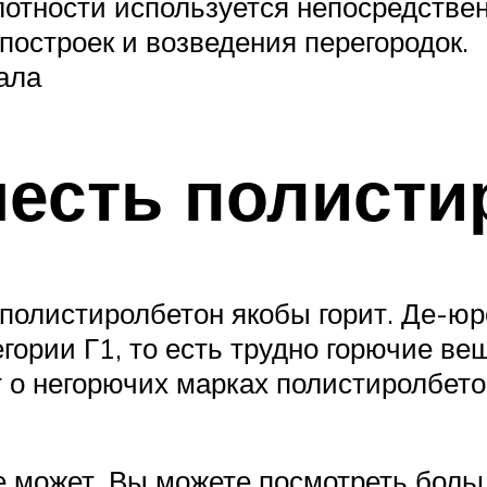
лотности используется непосредствен
построек и возведения перегородок.
ала
есть полисти
 полистиролбетон якобы горит. Де-юр
егории Г1, то есть трудно горючие в
 о негорючих марках полистиролбето
е может. Вы можете посмотреть боль