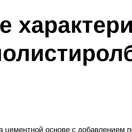
е характер
полистирол
на цементной основе с добавлением 