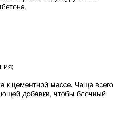
лбетона.
ния;
а к цементной массе. Чаще всего
ющей добавки, чтобы блочный