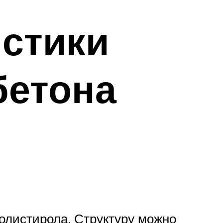
истики
бетона
полистирола. Структуру можно