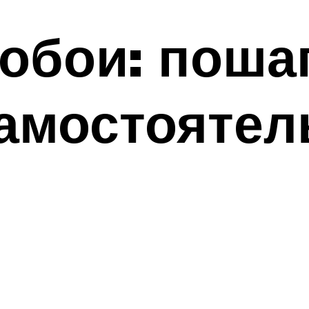
 обои: пош
самостояте