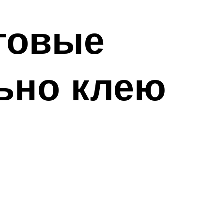
аговые
льно клею