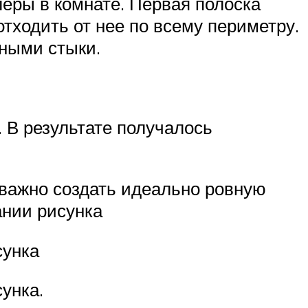
леры в комнате. Первая полоска
тходить от нее по всему периметру.
тными стыки.
 В результате получалось
 важно создать идеально ровную
ании рисунка
сунка
унка.