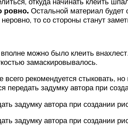
литься, откуда начинать клеить шпа
о ровно.
Остальной материал будет о
неровно, то со стороны станут заме
вполне можно было клеить внахлест.
гкостью замаскировывалось.
 всего рекомендуется стыковать, но
ся передать задумку автора при созд
дать задумку автора при создании ри
дать задумку автора при создании рис