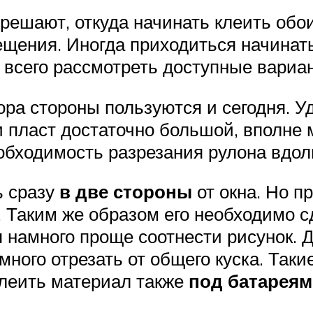
ешают, откуда начинать клеить обои 
щения. Иногда приходиться начинать
 всего рассмотреть доступные вариа
а стороны пользуются и сегодня. У
и пласт достаточно большой, вполне
обходимость разрезания рулона вдол
ь сразу
в две стороны
от окна. Но п
 Таким же образом его необходимо с
ся намного проще соотнести рисунок. 
ного отрезать от общего куска. Таки
леить материал также
под батареям