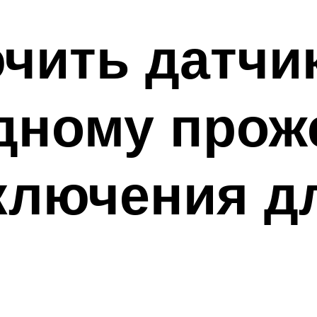
чить датчи
дному прож
ключения д