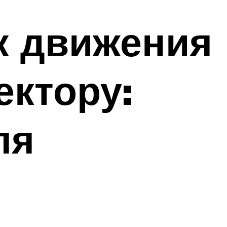
к движения
ектору:
ля