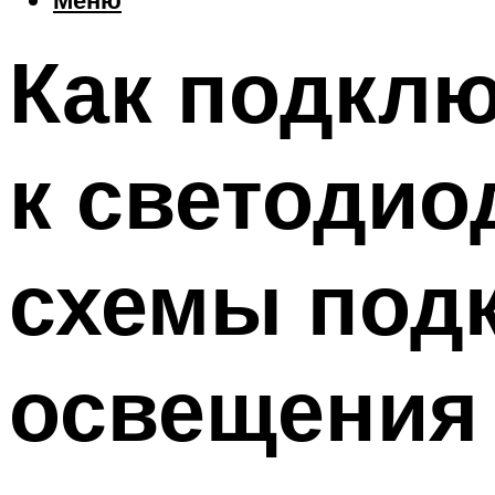
Как подклю
к светодио
схемы под
освещения