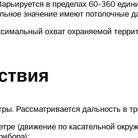
Варьируется в пределах 60-360 едини
альное значение имеют потолочные д
симальный охват охраняемой террит
ствия
ы. Рассматривается дальность в тре
етре (движение по касательной окруж
рибора);