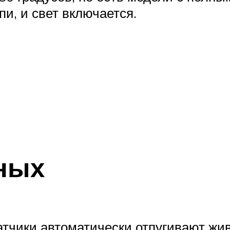
и, и свет включается.
ных
тчики автоматически отпугивают жив