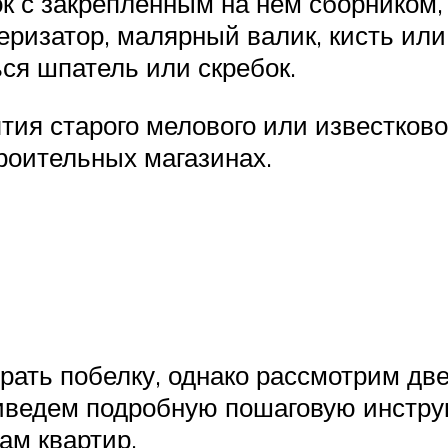
ок с закреплённым на нём сборнико
веризатор, малярный валик, кисть ил
ся шпатель или скребок.
ия старого мелового или известков
троительных магазинах.
брать побелку, однако рассмотрим дв
риведем подробную пошаговую инстру
ам квартир.