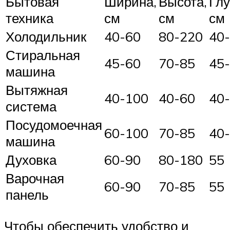
Бытовая
Ширина,
Высота,
Глу
техника
см
см
см
Холодильник
40-60
80-220
40
Стиральная
45-60
70-85
45
машина
Вытяжная
40-100
40-60
40
система
Посудомоечная
60-100
70-85
40
машина
Духовка
60-90
80-180
55
Варочная
60-90
70-85
55
панель
Чтобы обеспечить удобство и