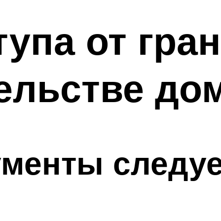
упа от гран
ельстве до
ументы следуе