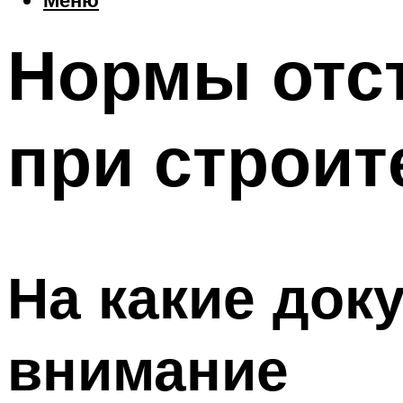
Нормы отст
при строит
На какие док
внимание