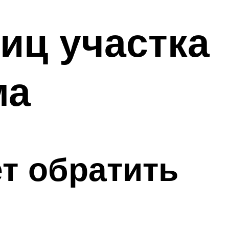
иц участка
ма
т обратить