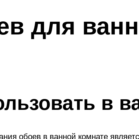
ев для ван
ользовать в в
ния обоев в ванной комнате являетс