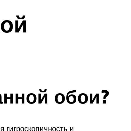
ной
анной обои?
я гигроскопичность и