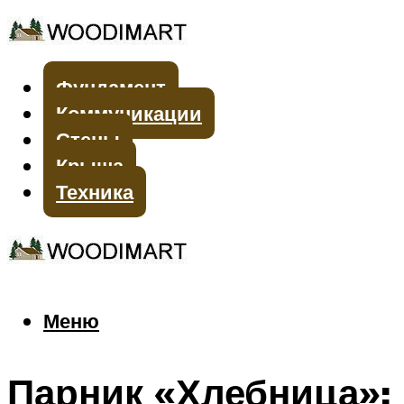
Фундамент
Коммуникации
Стены
Крыша
Техника
Меню
Меню
Парник «Хлебница»: